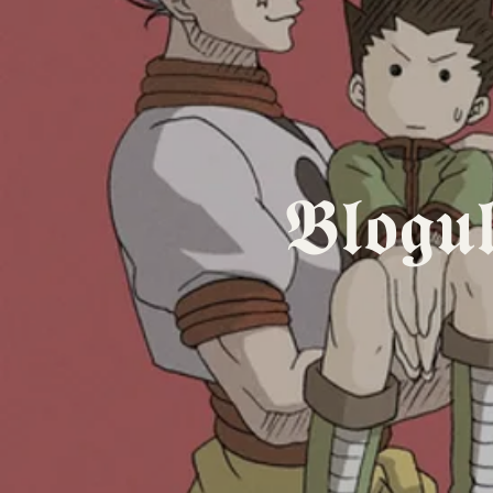
𝕭𝖑𝖔𝖌𝖚