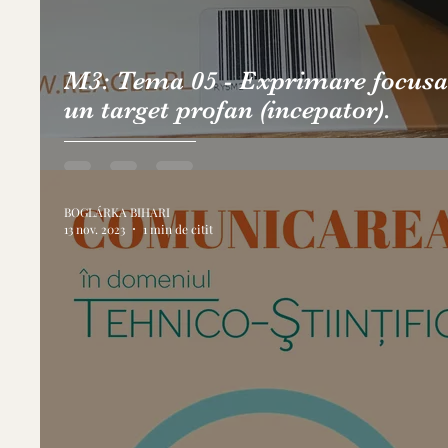
M3: Tema 05 - Exprimare focusa
un target profan (incepator).
BOGLÁRKA BIHARI
13 nov. 2023
1 min de citit