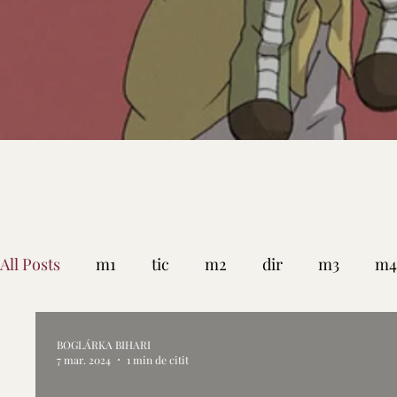
All Posts
m1
tic
m2
dir
m3
m4
BOGLÁRKA BIHARI
7 mar. 2024
1 min de citit